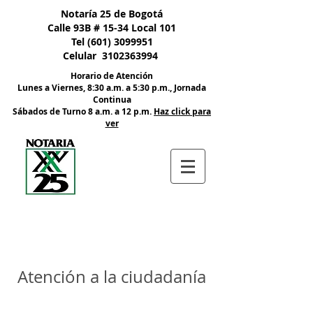
Nota:
Notaría 25 de Bogotá
este
sitio
Calle 93B # 15-34 Local 101
web
incluye
Tel
(601) 3099951
un
sistema
Celular
3102363994
de
accesibilidad.
Horario de Atención
Lunes a Viernes, 8:30 a.m. a 5:30 p.m., Jornada
Continua
​Sábados de Turno 8 a.m. a 12 p.m.
Haz click para
ver
Atención a la ciudadanía