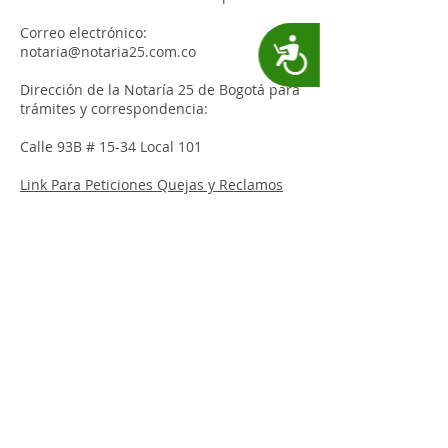
Correo electrónico:
Accesibilidad
notaria@notaria25.com.co
Dirección de la Notaría 25 de Bogotá para
trámites y correspondencia:
Calle 93B # 15-34 Local 101
Link Para Peticiones Quejas y Reclamos
Volver a Mecanismos de Contacto