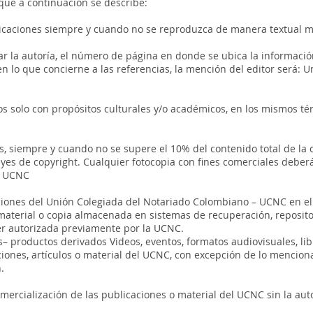
que a continuación se describe:
blicaciones siempre y cuando no se reproduzca de manera textual m
 la autoría, el número de página en donde se ubica la información 
 en lo que concierne a las referencias, la mención del editor será: 
s solo con propósitos culturales y/o académicos, en los mismos tér
, siempre y cuando no se supere el 10% del contenido total de la o
eyes de copyright. Cualquier fotocopia con fines comerciales deber
– UCNC
ciones del Unión Colegiada del Notariado Colombiano – UCNC en el 
aterial o copia almacenada en sistemas de recuperación, repositori
ser autorizada previamente por la UCNC.
s– productos derivados Videos, eventos, formatos audiovisuales, libr
ciones, artículos o material del UCNC, con excepción de lo mencio
.
mercialización de las publicaciones o material del UCNC sin la aut