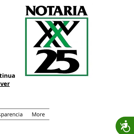
ntinua
 ver
sparencia
More
A