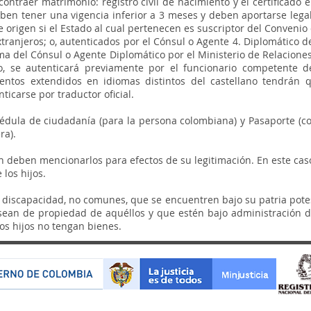
contraer matrimonio: registro civil de nacimiento y el certificado e
en tener una vigencia inferior a 3 meses y deben aportarse legaliz
 origen si el Estado al cual pertenecen es suscriptor del Convenio
ranjeros; o, autenticados por el Cónsul o Agente 4. Diplomático de
a del Cónsul o Agente Diplomático por el Ministerio de Relaciones 
, se autenticará previamente por el funcionario competente d
ntos extendidos en idiomas distintos del castellano tendrán qu
ticarse por traductor oficial.
Cédula de ciudadanía (para la persona colombiana) y Pasaporte (co
ra).
ón deben mencionarlos para efectos de su legitimación. En este ca
 los hijos.
 discapacidad, no comunes, que se encuentren bajo su patria pote
sean de propiedad de aquéllos y que estén bajo administración d
os hijos no tengan bienes.