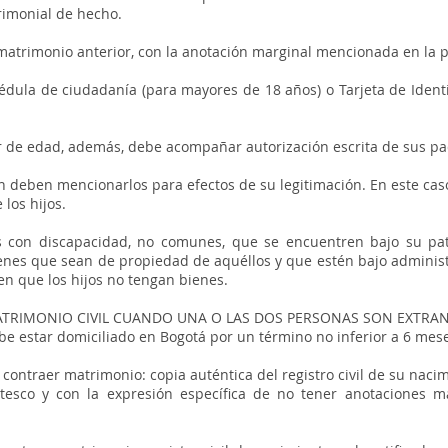
rimonial de hecho.
el matrimonio anterior, con la anotación marginal mencionada en la 
Cédula de ciudadanía (para mayores de 18 años) o Tarjeta de Iden
or de edad, además, debe acompañar autorización escrita de sus pa
ón deben mencionarlos para efectos de su legitimación. En este ca
 los hijos.
s con discapacidad, no comunes, que se encuentren bajo su pa
enes que sean de propiedad de aquéllos y que estén bajo administ
en que los hijos no tengan bienes.
ATRIMONIO CIVIL CUANDO UNA O LAS DOS PERSONAS SON EXTRAN
be estar domiciliado en Bogotá por un término no inferior a 6 mes
 contraer matrimonio: copia auténtica del registro civil de su nac
ntesco y con la expresión específica de no tener anotaciones m