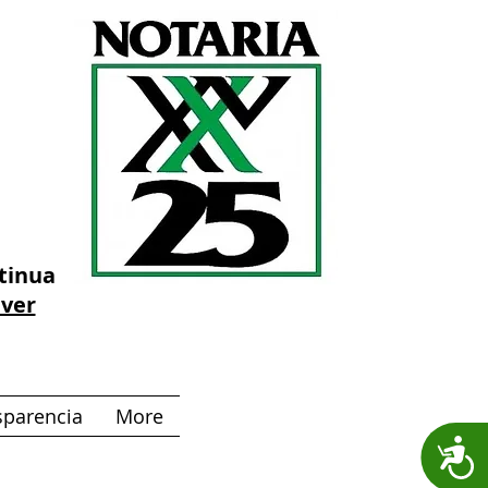
ntinua
 ver
sparencia
More
A