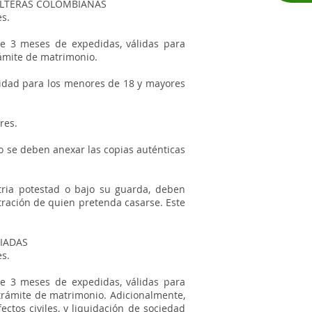
OLTERAS COLOMBIANAS
es.
de 3 meses de expedidas, válidas para
rámite de matrimonio.
tidad para los menores de 18 y mayores
res.
so se deben anexar las copias auténticas
tria potestad o bajo su guarda, deben
ración de quien pretenda casarse. Este
IADAS
es.
de 3 meses de expedidas, válidas para
 trámite de matrimonio. Adicionalmente,
ctos civiles, y liquidación de sociedad