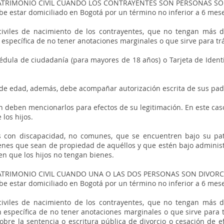
ATRIMONIO CIVIL CUANDO LOS CONTRAYENTES SON PERSONAS S
be estar domiciliado en Bogotá por un término no inferior a 6 mes
s civiles de nacimiento de los contrayentes, que no tengan más 
n específica de no tener anotaciones marginales o que sirve para t
Cédula de ciudadanía (para mayores de 18 años) o Tarjeta de Iden
 de edad, además, debe acompañar autorización escrita de sus pad
ón deben mencionarlos para efectos de su legitimación. En este ca
 los hijos.
s con discapacidad, no comunes, que se encuentren bajo su pa
enes que sean de propiedad de aquéllos y que estén bajo administ
en que los hijos no tengan bienes.
ATRIMONIO CIVIL CUANDO UNA O LAS DOS PERSONAS SON DIVORC
be estar domiciliado en Bogotá por un término no inferior a 6 mes
s civiles de nacimiento de los contrayentes, que no tengan más 
n específica de no tener anotaciones marginales o que sirve para
bre la sentencia o escritura pública de divorcio o cesación de efe