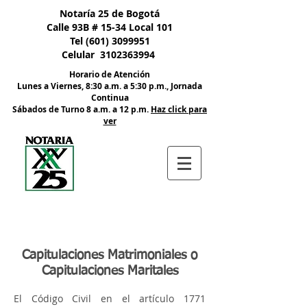
Nota:
Notaría 25 de Bogotá
este
sitio
Calle 93B # 15-34 Local 101
web
incluye
Tel
(601) 3099951
un
sistema
Celular
3102363994
de
accesibilidad.
Horario de Atención
Lunes a Viernes, 8:30 a.m. a 5:30 p.m., Jornada
Continua
​Sábados de Turno 8 a.m. a 12 p.m.
Haz click para
ver
Capitulaciones Matrimoniales o
Capitulaciones Maritales
El Código Civil en el artículo 1771