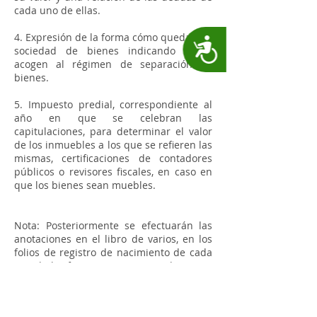
cada uno de ellas.
4. Expresión de la forma cómo quedará la
Accesibilidad
sociedad de bienes indicando si se
acogen al régimen de separación de
bienes.
5. Impuesto predial, correspondiente al
año en que se celebran las
capitulaciones, para determinar el valor
de los inmuebles a los que se refieren las
mismas, certificaciones de contadores
públicos o revisores fiscales, en caso en
que los bienes sean muebles.
Nota: Posteriormente se efectuarán las
anotaciones en el libro de varios, en los
folios de registro de nacimiento de cada
uno de los futuros esposos, en el registro
civil de matrimonio, y si uno de ellos o los
dos son comerciantes en la Cámara de
Comercio.