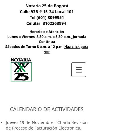
Nota:
Notaría 25 de Bogotá
este
sitio
Calle 93B # 15-34 Local 101
web
incluye
Tel
(601) 3099951
un
sistema
Celular
3102363994
de
accesibilidad.
Horario de Atención
Lunes a Viernes, 8:30 a.m. a 5:30 p.m., Jornada
Continua
​Sábados de Turno 8 a.m. a 12 p.m.
Haz click para
ver
CALENDARIO DE ACTIVIDADES
Jueves 19 de Noviembre - Charla Revisión
de Proceso de Facturación Electrónica.