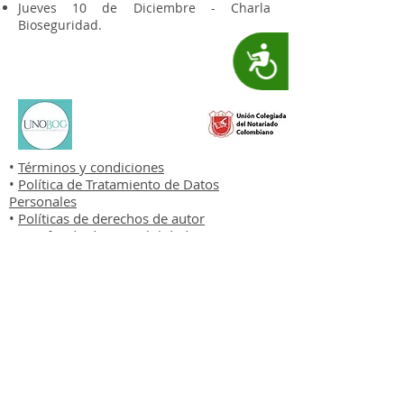
Jueves 10 de Diciembre - Charla
Bioseguridad.
Accesibilidad
•
Términos y condiciones
•
Política de Tratamiento de Datos
Personales
•
Políticas de derechos de autor
•
Certificado de Accesibilidad
•
Políticas de Privacidad Web