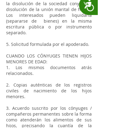
Accesibilidad
la disolución de la sociedad conyugal /
disolución de la unión marital de hecho.
Los interesados pueden liquidarla
(separarse de bienes) en la misma
escritura pública o por instrumento
separado.
5. Solicitud formulada por el apoderado.
CUANDO LOS CÓNYUGES TIENEN HIJOS
MENORES DE EDAD:
1. Los mismos documentos atrás
relacionados.
2. Copias auténticas de los registros
civiles de nacimiento de los hijos
menores.
3. Acuerdo suscrito por los cónyuges /
compañeros permanentes sobre la forma
como atenderán los alimentos de sus
hijos, precisando la cuantía de la
obligación alimentaria, indicando lugar y