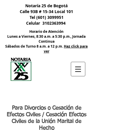
Nota:
Notaría 25 de Bogotá
este
sitio
Calle 93B # 15-34 Local 101
web
incluye
Tel
(601) 3099951
un
sistema
Celular
3102363994
de
accesibilidad.
Horario de Atención
Lunes a Viernes, 8:30 a.m. a 5:30 p.m., Jornada
Continua
​Sábados de Turno 8 a.m. a 12 p.m.
Haz click para
ver
Para Divorcios o Cesación de
Efectos Civiles / Cesación Efectos
Civiles de la Unión Marital de
Hecho