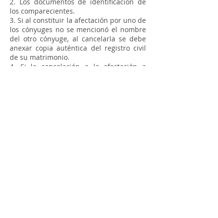
2. Los documentos de identificación de
los comparecientes.
3. Si al constituir la afectación por uno de
los cónyuges no se mencionó el nombre
del otro cónyuge, al cancelarla se debe
anexar copia auténtica del registro civil
de su matrimonio.
4. Si la cancelación a la afectación a
vivienda familiar opera por muerte de
alguno de los cónyuges o de alguno de
los compañeros permanentes, debe
acreditarse su deceso con copia
auténtica del registro civil de defunción.
Pregúntele al Notario
•
Términos y condiciones
•
Política de Tratamiento de Datos
Personales
•
Políticas de derechos de autor