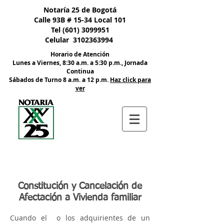
Nota:
Notaría 25 de Bogotá
este
sitio
Calle 93B # 15-34 Local 101
web
incluye
Tel
(601) 3099951
un
sistema
Celular
3102363994
de
accesibilidad.
Horario de Atención
Lunes a Viernes, 8:30 a.m. a 5:30 p.m., Jornada
Continua
​Sábados de Turno 8 a.m. a 12 p.m.
Haz click para
ver
Constitución y Cancelación de
Afectación a Vivienda familiar
Cuando el o los adquirientes de un