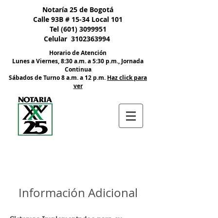
Nota:
Notaría 25 de Bogotá
este
sitio
Calle 93B # 15-34 Local 101
web
incluye
Tel
(601) 3099951
un
sistema
Celular
3102363994
de
accesibilidad.
Horario de Atención
Lunes a Viernes, 8:30 a.m. a 5:30 p.m., Jornada
Continua
​Sábados de Turno 8 a.m. a 12 p.m.
Haz click para
ver
Información Adicional